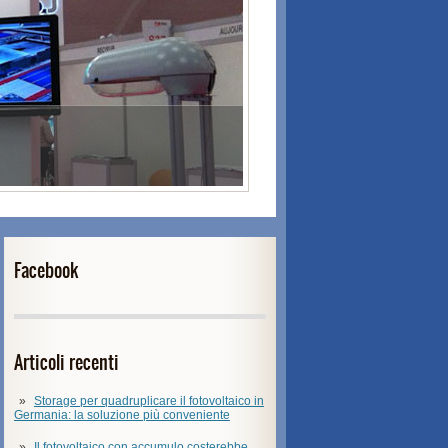
Facebook
Articoli recenti
Storage per quadruplicare il fotovoltaico in
Germania: la soluzione più conveniente
Il fotovoltaico con accumulo costerebbe