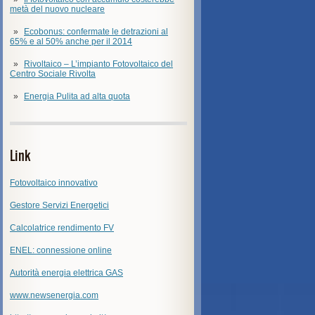
metà del nuovo nucleare
Ecobonus: confermate le detrazioni al
65% e al 50% anche per il 2014
Rivoltaico – L’impianto Fotovoltaico del
Centro Sociale Rivolta
Energia Pulita ad alta quota
Link
Fotovoltaico innovativo
Gestore Servizi Energetici
Calcolatrice rendimento FV
ENEL: connessione online
Autorità energia elettrica GAS
www.newsenergia.com