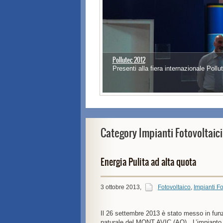
Pollutec 2012
Presenti alla fiera internazionale Pol
1
2
3
4
5
Category Impianti Fotovoltaic
Energia Pulita ad alta quota
3 ottobre 2013
,
Fotovoltaico
,
Impianti F
Il 26 settembre 2013 è stato messo in funzi
naturale del MONT AVIC (AO) . L’impianto r