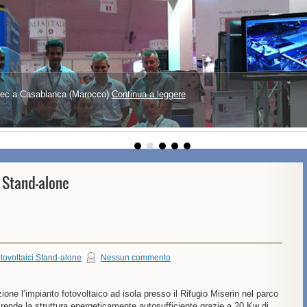
lutec a Casablanca (Marocco)
Continua a leggere
i Stand-alone
otovoltaici Stand-alone
Nessun commento
one l’impianto fotovoltaico ad isola presso il Rifugio Miserin nel parco
ende la struttura energeticamente autosufficiente grazie a 20 Kw di